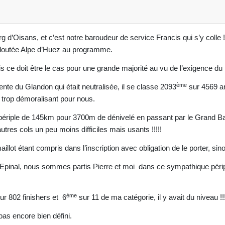
rg d’Oisans, et c’est notre baroudeur de service Francis qui s’y colle
doutée Alpe d’Huez au programme.
is ce doit être le cas pour une grande majorité au vu de l’exigence du 
ème
ente du Glandon qui était neutralisée, il se classe 2093
sur 4569 ar
 trop démoralisant pour nous.
 périple de 145km pour 3700m de dénivelé en passant par le Grand Bal
tres cols un peu moins difficiles mais usants !!!!!
llot étant compris dans l’inscription avec obligation de le porter, sino
Epinal, nous sommes partis Pierre et moi dans ce sympathique périple
ème
ur 802 finishers et 6
sur 11 de ma catégorie, il y avait du niveau !
pas encore bien défini.