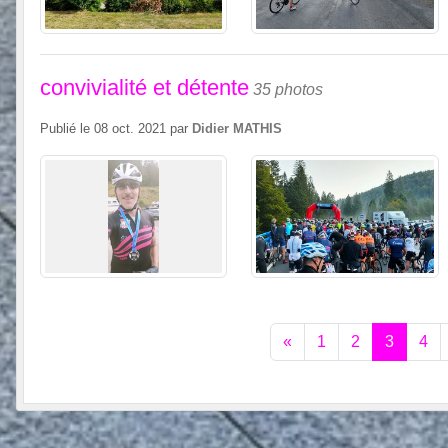
convivialité et détente
35 photos
Publié le
08 oct. 2021
par
Didier MATHIS
«
1
2
3
4