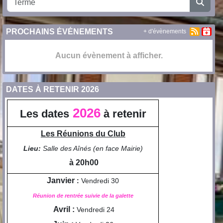
PROCHAINS ÉVÉNEMENTS
+ d'évènements
Aucun évènement à afficher.
DATES À RETENIR 2026
2026
Les dates
à retenir
Les Réunions du Club
Lieu:
Salle des Aînés (en face Mairie)
à 20h00
Janvier
:
Vendredi 30
Réunion de rentrée suivie de la galette
Avril :
Vendredi 24