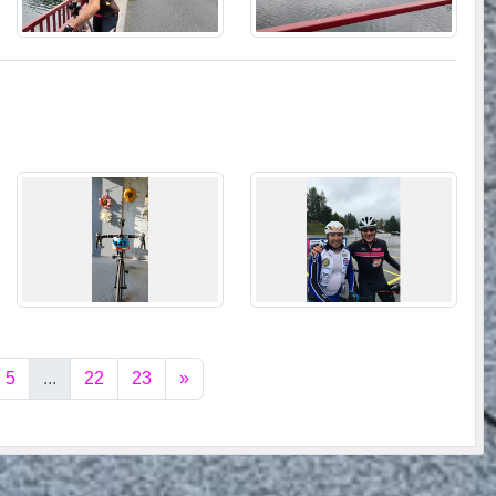
5
...
22
23
»